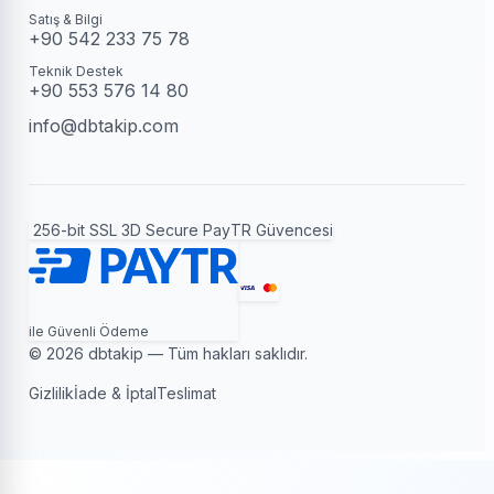
Satış & Bilgi
+90 542 233 75 78
Teknik Destek
+90 553 576 14 80
info@dbtakip.com
256-bit SSL
3D Secure
PayTR Güvencesi
ile Güvenli Ödeme
© 2026 dbtakip — Tüm hakları saklıdır.
Gizlilik
İade & İptal
Teslimat