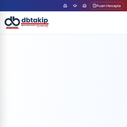
Puan Hesapla
Ücretsiz Demo
Demo Talep Et
Formu doldurun, size ulaşalım
Ad Soyad
E-posta Adresiniz
Telefon Numaranız
Paket Seçimi
Kurumlar için
Koçlar için